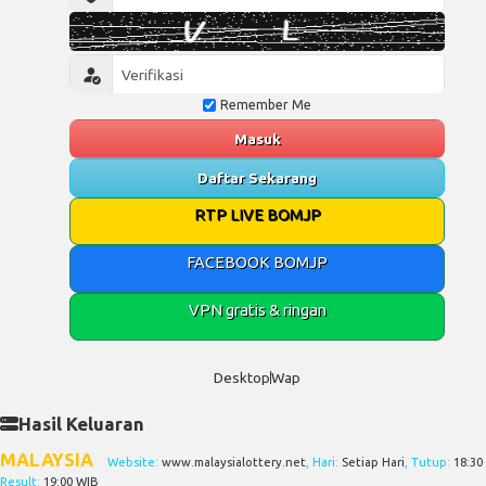
Remember Me
Masuk
Daftar Sekarang
RTP LIVE BOMJP
FACEBOOK BOMJP
VPN gratis & ringan
Desktop
Wap
Hasil Keluaran
MALAYSIA
Website:
www.malaysialottery.net
, Hari:
Setiap Hari
, Tutup:
18:30
Result:
19:00 WIB