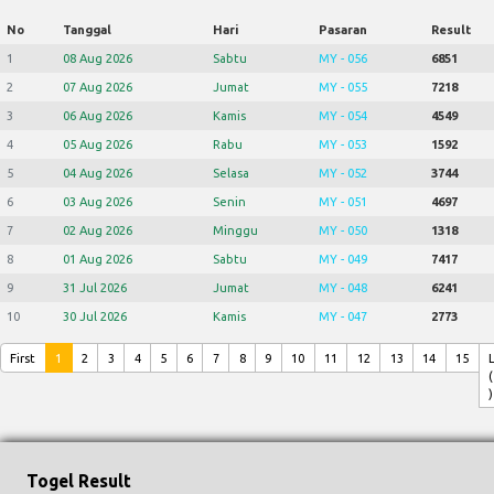
No
Tanggal
Hari
Pasaran
Result
1
08 Aug 2026
Sabtu
MY - 056
6851
2
07 Aug 2026
Jumat
MY - 055
7218
3
06 Aug 2026
Kamis
MY - 054
4549
4
05 Aug 2026
Rabu
MY - 053
1592
5
04 Aug 2026
Selasa
MY - 052
3744
6
03 Aug 2026
Senin
MY - 051
4697
7
02 Aug 2026
Minggu
MY - 050
1318
8
01 Aug 2026
Sabtu
MY - 049
7417
9
31 Jul 2026
Jumat
MY - 048
6241
10
30 Jul 2026
Kamis
MY - 047
2773
First
1
2
3
4
5
6
7
8
9
10
11
12
13
14
15
(
)
Togel Result