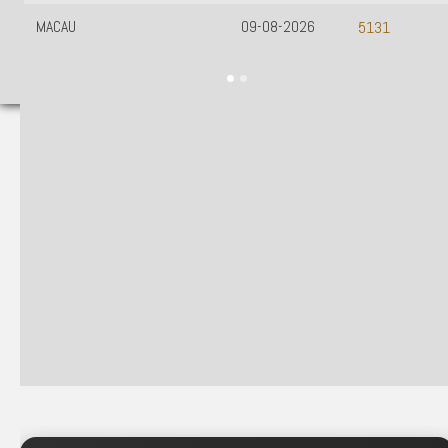
MACAU
09-08-2026
5131