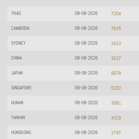
TH4D
08-08-2026
7204
CAMBODIA
08-08-2026
7635
SYDNEY
08-08-2026
2413
CHINA
08-08-2026
3017
JAPAN
08-08-2026
9078
SINGAPORE
08-08-2026
5102
HUNAN
08-08-2026
3081
TAIWAN
08-08-2026
4329
HONGKONG
08-08-2026
2797